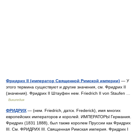
Фридрих II (император Священной Римской империи)
— У
этого термина существуют и другие значения, см. Фридрих II
(значения). Фридрих II Штауфен нем. Friedrich II von Staufen …
Википедия
ФРИДРИХ
— (нем. Friedrich, датск. Frederick), имя многих
европейских императоров и королей. ИМПЕРАТОРЫ Германия.
Фридрих (1831 1888), был также королем Пруссии как Фридрих
III. См. ФРИДРИХ III. Священная Римская империя. Фридрих I