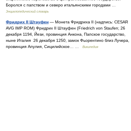
Боролся с папством и северо итальянскими городами …
Энциклопедический словарь
Фридрих II Штауфен
— Монета Фридриха II (надпись: CESAR
AVG IMP ROM) Фридрих II Штауфен (Friedrich von Staufen; 26
декабря 1194, Йези, провинция Анкона, Папское государство,
ныне Италия 26 декабря 1250, замок Фьорентино близ Лучера,
провинция Апулия, Сицилийское… …
Википедия