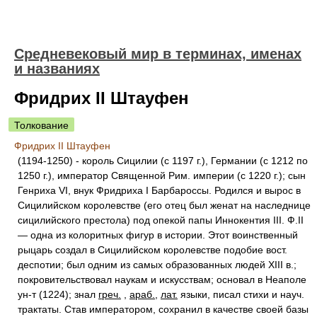
Средневековый мир в терминах, именах
и названиях
Фридрих II Штауфен
Толкование
Фридрих II Штауфен
(1194-1250) - король Сицилии (с 1197 г.), Германии (с 1212 по
1250 г.), император Священной Рим. империи (с 1220 г.); сын
Генриха VI, внук Фридриха I Барбароссы. Родился и вырос в
Сицилийском королевстве (его отец был женат на наследнице
сицилийского престола) под опекой папы Иннокентия III. Ф.II
— одна из колоритных фигур в истории. Этот воинственный
рыцарь создал в Сицилийском королевстве подобие вост.
деспотии; был одним из самых образованных людей XIII в.;
покровительствовал наукам и искусствам; основал в Неаполе
ун-т (1224); знал
греч.
,
араб.
,
лат.
языки, писал стихи и науч.
трактаты. Став императором, сохранил в качестве своей базы