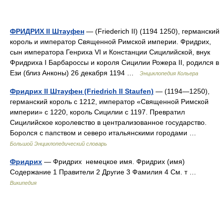
ФРИДРИХ II Штауфен
— (Friederich II) (1194 1250), германский
король и император Священной Римской империи. Фридрих,
сын императора Генриха VI и Констанции Сицилийской, внук
Фридриха I Барбароссы и короля Сицилии Рожера II, родился в
Ези (близ Анконы) 26 декабря 1194 …
Энциклопедия Кольера
Фридрих II Штауфен (Friedrich II Staufen)
— (1194—1250),
германский король с 1212, император «Священной Римской
империи» с 1220, король Сицилии с 1197. Превратил
Сицилийское королевство в централизованное государство.
Боролся с папством и северо итальянскими городами …
Большой Энциклопедический словарь
Фридрих
— Фридрих немецкое имя. Фридрих (имя)
Содержание 1 Правители 2 Другие 3 Фамилия 4 См. т …
Википедия