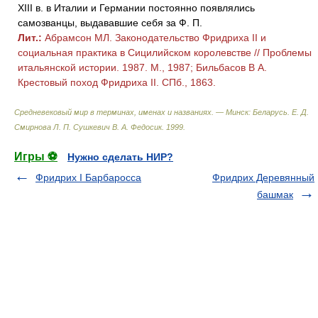
XIII в. в Италии и Германии постоянно появлялись
самозванцы, выдававшие себя за Ф. П.
Лит.:
Абрамсон МЛ. Законодательство Фридриха II и
социальная практика в Сицилийском королевстве // Проблемы
итальянской истории. 1987. М., 1987; Бильбасов В А.
Крестовый поход Фридриха II. СПб., 1863.
Средневековый мир в терминах, именах и названиях. — Минск: Беларусь
.
Е. Д.
Смирнова Л. П. Сушкевич В. А. Федосик
.
1999
.
Игры ⚽
Нужно сделать НИР?
Фридрих I Барбаросса
Фридрих Деревянный
башмак