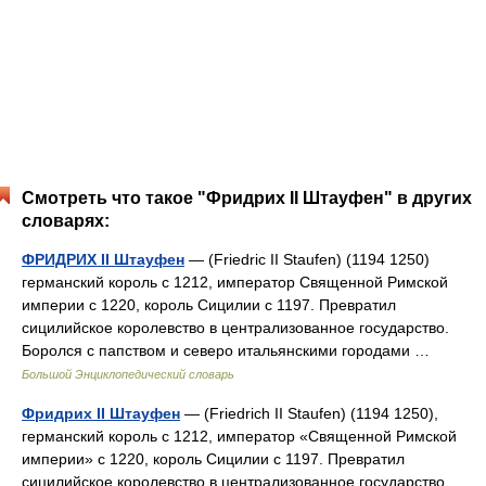
Смотреть что такое "Фридрих II Штауфен" в других
словарях:
ФРИДРИХ II Штауфен
— (Friedric II Staufen) (1194 1250)
германский король с 1212, император Священной Римской
империи с 1220, король Сицилии с 1197. Превратил
сицилийское королевство в централизованное государство.
Боролся с папством и северо итальянскими городами …
Большой Энциклопедический словарь
Фридрих II Штауфен
— (Friedrich II Staufen) (1194 1250),
германский король с 1212, император «Священной Римской
империи» с 1220, король Сицилии с 1197. Превратил
сицилийское королевство в централизованное государство.