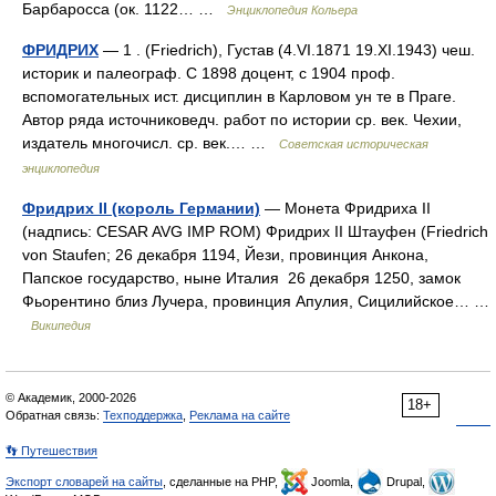
Барбаросса (ок. 1122… …
Энциклопедия Кольера
ФРИДРИХ
— 1 . (Friedrich), Густав (4.VI.1871 19.XI.1943) чеш.
историк и палеограф. С 1898 доцент, с 1904 проф.
вспомогательных ист. дисциплин в Карловом ун те в Праге.
Автор ряда источниковедч. работ по истории ср. век. Чехии,
издатель многочисл. ср. век.… …
Советская историческая
энциклопедия
Фридрих II (король Германии)
— Монета Фридриха II
(надпись: CESAR AVG IMP ROM) Фридрих II Штауфен (Friedrich
von Staufen; 26 декабря 1194, Йези, провинция Анкона,
Папское государство, ныне Италия 26 декабря 1250, замок
Фьорентино близ Лучера, провинция Апулия, Сицилийское… …
Википедия
© Академик, 2000-2026
18+
Обратная связь:
Техподдержка
,
Реклама на сайте
👣 Путешествия
Экспорт словарей на сайты
, сделанные на PHP,
Joomla,
Drupal,