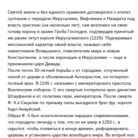
Святой земле и без единого сражения договорился с египет.
султаном о передаче Иерусалима, Вифлеема и Назарета под
власть христиан (на несколько лет); сам возложил на свою
голову корону в храме Гроба Господня, подтвердив принятый
им ранее титул короля Иерусалимского (1229). Подчеркивал
мессианский характер своей власти, называл себя
наместником Всевышнего, повелителем мира и новым
Константином, а после коронации в Иерусалиме — еще и
преемником царя Давида.
После почти 30-летней борьбы с ит. городами, отлученный
папой от церкви и объявленный Антихристом, он потерпел
полный крах. В 1245 г. низложен с императорского престола
Вселенским собором. С его смертью потерпела крах династия
Штауфенов и ит. политика герм, императоров. После смерти
Ф. II в Сицилии по призыву папы высадился брат фр. короля
Карл Анжуйский.
Образ Ф. II был эсхатологически окрашен современниками,
что породило легенду о том, что он не умер в 1250 г., а
скрылся, чтобы появиться в конце времен, реформировать
церковь и установить царство всеобщего мира. Во второй пол.